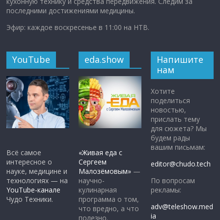
кухонную технику и средства передвижения. Следим за
последними достижениями медицины.
Эфир: каждое воскресенье в 11:00 на НТВ.
YouTube
eda.show
Напишите
нам
Хотите
поделиться
новостью,
прислать тему
для сюжета? Мы
будем рады
вашим письмам:
Всё самое
«Живая еда с
интересное о
Сергеем
editor@chudo.tech
науке, медицине и
Малозёмовым»
—
По вопросам
технологиях — на
научно-
рекламы:
YouTube-канале
кулинарная
Чудо Техники.
программа о том,
adv@teleshow.med
что вредно, а что
ia
полезно.