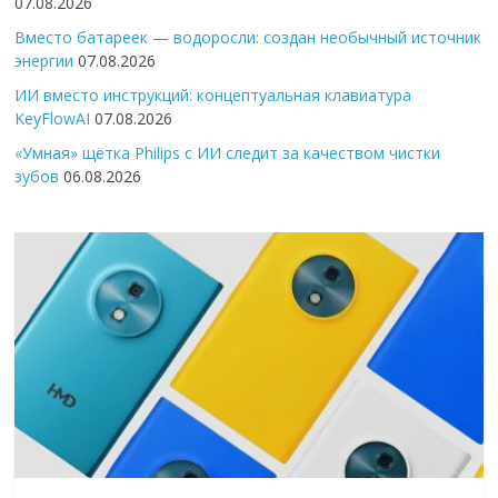
07.08.2026
Вместо батареек — водоросли: создан необычный источник
энергии
07.08.2026
ИИ вместо инструкций: концептуальная клавиатура
KeyFlowAI
07.08.2026
«Умная» щётка Philips с ИИ следит за качеством чистки
зубов
06.08.2026