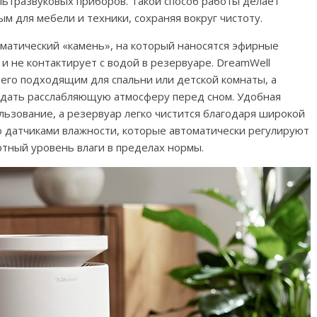
ультразвуковых приборов. Такой способ работы делает
м для мебели и техники, сохраняя вокруг чистоту.
матический «камень», на который наносятся эфирные
 и не контактирует с водой в резервуаре. DreamWell
 его подходящим для спальни или детской комнаты, а
оздать расслабляющую атмосферу перед сном. Удобная
ьзование, а резервуар легко чистится благодаря широкой
о датчиками влажности, которые автоматически регулируют
тный уровень влаги в пределах нормы.