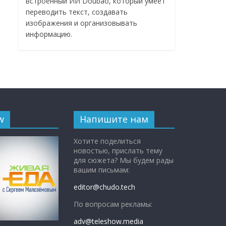
встроенный ИИ Doubao, который умеет
переводить текст, создавать
изображения и организовывать
информацию.
w
Напишите нам
Хотите поделиться
новостью, прислать тему
для сюжета? Мы будем рады
вашим письмам:
editor@chudo.tech
По вопросам рекламы:
adv@teleshow.media