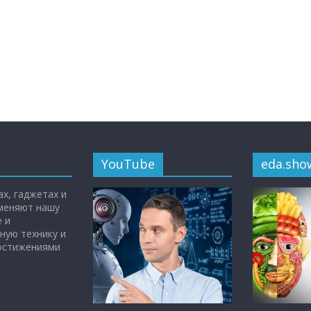
YouTube
eda.sho
х, гаджетах и
 меняют нашу
 и
ную технику и
достижениями