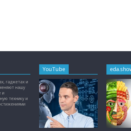
YouTube
eda.sho
х, гаджетах и
 меняют нашу
 и
ную технику и
достижениями