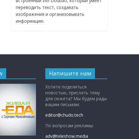
встроенный ИИ Doubao, который умеет
переводить текст, создавать
изображения и организовывать
информацию.
w
Напишите нам
Хотите поделиться
новостью, прислать тему
для сюжета? Мы будем рады
вашим письмам:
editor@chudo.tech
По вопросам рекламы:
adv@teleshow.media