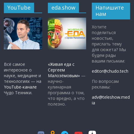
YouTube
eda.show
Напишите
нам
Хотите
поделиться
новостью,
прислать тему
для сюжета? Мы
будем рады
вашим письмам:
Всё самое
«Живая еда с
интересное о
Сергеем
editor@chudo.tech
науке, медицине и
Малозёмовым»
—
По вопросам
технологиях — на
научно-
рекламы:
YouTube-канале
кулинарная
Чудо Техники.
программа о том,
adv@teleshow.med
что вредно, а что
ia
полезно.