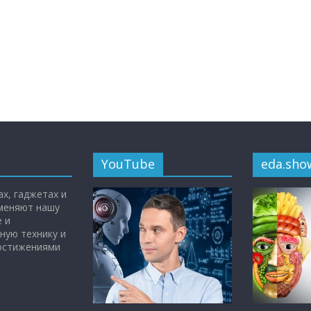
YouTube
eda.sho
х, гаджетах и
 меняют нашу
 и
ную технику и
достижениями