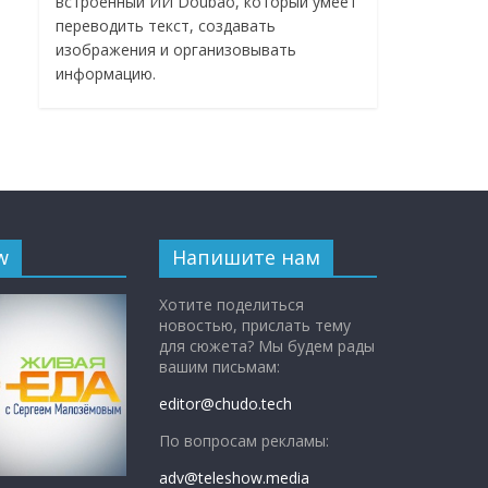
встроенный ИИ Doubao, который умеет
переводить текст, создавать
изображения и организовывать
информацию.
w
Напишите нам
Хотите поделиться
новостью, прислать тему
для сюжета? Мы будем рады
вашим письмам:
editor@chudo.tech
По вопросам рекламы:
adv@teleshow.media