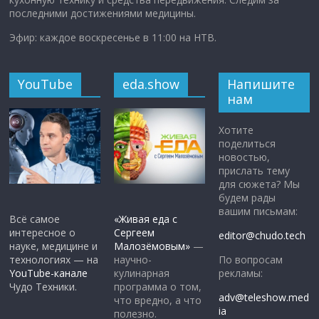
последними достижениями медицины.
Эфир: каждое воскресенье в 11:00 на НТВ.
YouTube
eda.show
Напишите
нам
Хотите
поделиться
новостью,
прислать тему
для сюжета? Мы
будем рады
вашим письмам:
Всё самое
«Живая еда с
интересное о
Сергеем
editor@chudo.tech
науке, медицине и
Малозёмовым»
—
По вопросам
технологиях — на
научно-
рекламы:
YouTube-канале
кулинарная
Чудо Техники.
программа о том,
adv@teleshow.med
что вредно, а что
ia
полезно.