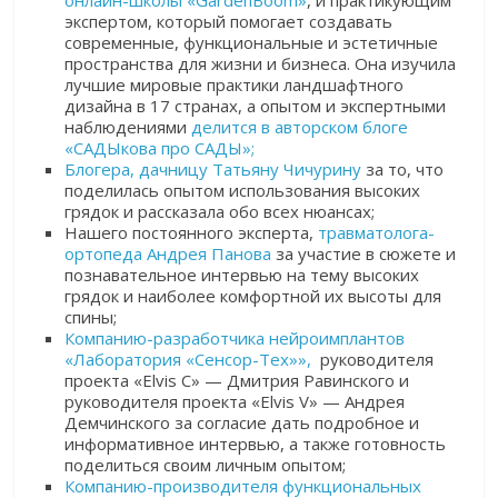
онлайн-школы «GardenBoom»
, и практикующим
экспертом, который помогает создавать
современные, функциональные и эстетичные
пространства для жизни и бизнеса. Она изучила
лучшие мировые практики ландшафтного
дизайна в 17 странах, а опытом и экспертными
наблюдениями
делится в авторском блоге
«САДЫкова про САДЫ»;
Блогера, дачницу Татьяну Чичурину
за то, что
поделилась опытом использования высоких
грядок и рассказала обо всех нюансах;
Нашего постоянного эксперта,
травматолога-
ортопеда Андрея Панова
за участие в сюжете и
познавательное интервью на тему высоких
грядок и наиболее комфортной их высоты для
спины;
Компанию-разработчика нейроимплантов
«Лаборатория «Сенсор-Тех»»,
руководителя
проекта «Elvis C» — Дмитрия Равинского и
руководителя проекта «Elvis V» — Андрея
Демчинского за согласие дать подробное и
информативное интервью, а также готовность
поделиться своим личным опытом;
Компанию-производителя функциональных