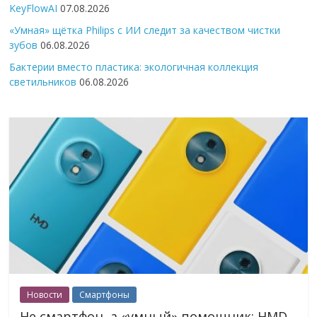
KeyFlowAI
07.08.2026
«Умная» щётка Philips с ИИ следит за качеством чистки
зубов
06.08.2026
Бактерии вместо пластика: экологичная коллекция
светильников
06.08.2026
Новости
Смартфоны
Не смартфон, а «умный» помощник: HMD