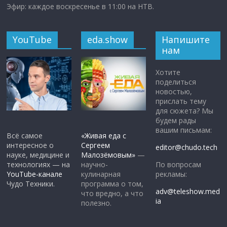
Эфир: каждое воскресенье в 11:00 на НТВ.
YouTube
eda.show
Напишите
нам
Хотите
поделиться
новостью,
прислать тему
для сюжета? Мы
будем рады
вашим письмам:
Всё самое
«Живая еда с
интересное о
Сергеем
editor@chudo.tech
науке, медицине и
Малозёмовым»
—
По вопросам
технологиях — на
научно-
рекламы:
YouTube-канале
кулинарная
Чудо Техники.
программа о том,
adv@teleshow.med
что вредно, а что
ia
полезно.