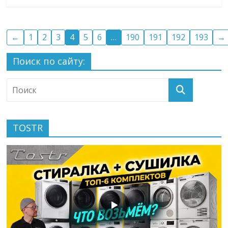
←
1
2
3
4
5
6
…
190
191
192
193
→
Поиск по сайту:
TOSTR