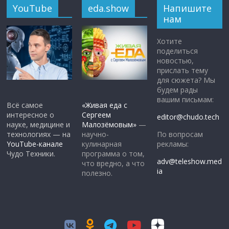
YouTube
eda.show
Напишите
нам
Хотите
поделиться
новостью,
прислать тему
для сюжета? Мы
будем рады
вашим письмам:
Всё самое
«Живая еда с
интересное о
Сергеем
editor@chudo.tech
науке, медицине и
Малозёмовым»
—
По вопросам
технологиях — на
научно-
рекламы:
YouTube-канале
кулинарная
Чудо Техники.
программа о том,
adv@teleshow.med
что вредно, а что
ia
полезно.