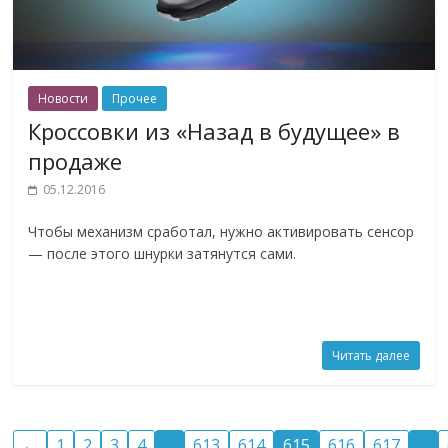
Новости
Прочее
Кроссовки из «Назад в будущее» в
продаже
05.12.2016
Чтобы механизм сработал, нужно активировать сенсор
— после этого шнурки затянутся сами.
Читать далее
←
1
2
3
4
…
613
614
615
616
617
…