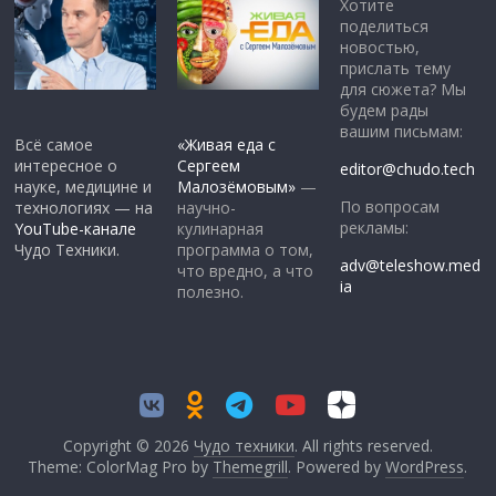
Хотите
поделиться
новостью,
прислать тему
для сюжета? Мы
будем рады
вашим письмам:
Всё самое
«Живая еда с
интересное о
Сергеем
editor@chudo.tech
науке, медицине и
Малозёмовым»
—
По вопросам
технологиях — на
научно-
рекламы:
YouTube-канале
кулинарная
Чудо Техники.
программа о том,
adv@teleshow.med
что вредно, а что
ia
полезно.
Copyright © 2026
Чудо техники
. All rights reserved.
Theme: ColorMag Pro by
Themegrill
. Powered by
WordPress
.