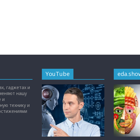
YouTube
eda.sho
х, гаджетах и
 меняют нашу
 и
ную технику и
достижениями