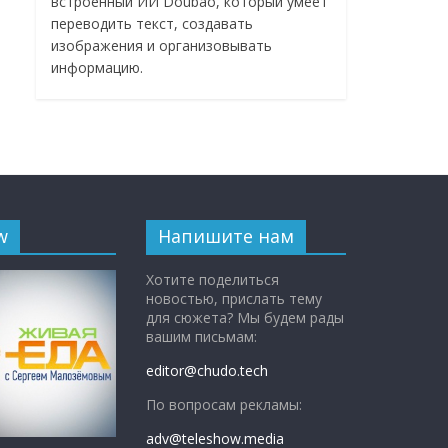
встроенный ИИ Doubao, который умеет
переводить текст, создавать
изображения и организовывать
информацию.
w
Напишите нам
Хотите поделиться
новостью, прислать тему
для сюжета? Мы будем рады
вашим письмам:
editor@chudo.tech
По вопросам рекламы:
adv@teleshow.media