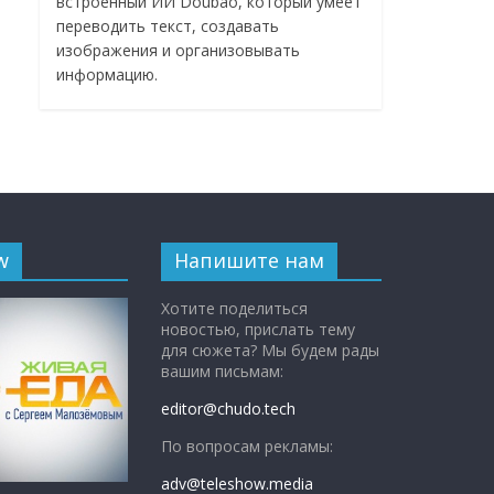
встроенный ИИ Doubao, который умеет
переводить текст, создавать
изображения и организовывать
информацию.
w
Напишите нам
Хотите поделиться
новостью, прислать тему
для сюжета? Мы будем рады
вашим письмам:
editor@chudo.tech
По вопросам рекламы:
adv@teleshow.media