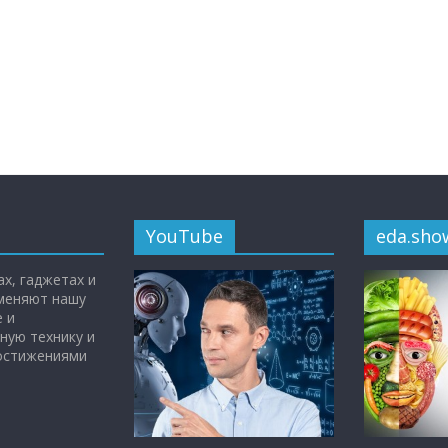
YouTube
eda.sho
х, гаджетах и
 меняют нашу
 и
ную технику и
достижениями