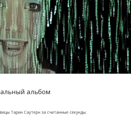
кальный альбом
вицы Тарин Саутерн за считанные секунды.