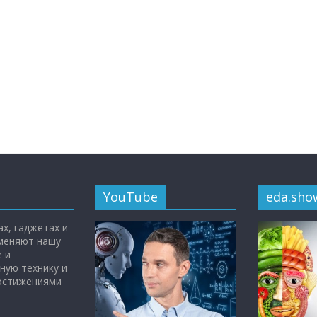
YouTube
eda.sho
х, гаджетах и
 меняют нашу
 и
ную технику и
достижениями