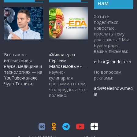
нам
Хотите
поделиться
новостью,
прислать тему
для сюжета? Мы
будем рады
вашим письмам:
Всё самое
«Живая еда с
интересное о
Сергеем
editor@chudo.tech
науке, медицине и
Малозёмовым»
—
По вопросам
технологиях — на
научно-
рекламы:
YouTube-канале
кулинарная
Чудо Техники.
программа о том,
adv@teleshow.med
что вредно, а что
ia
полезно.