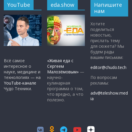
YouTube
eda.show
Напишите
нам
Хотите
поделиться
новостью,
прислать тему
для сюжета? Мы
будем рады
вашим письмам:
Всё самое
«Живая еда с
интересное о
Сергеем
editor@chudo.tech
науке, медицине и
Малозёмовым»
—
По вопросам
технологиях — на
научно-
рекламы:
YouTube-канале
кулинарная
Чудо Техники.
программа о том,
adv@teleshow.med
что вредно, а что
ia
полезно.