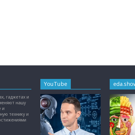
YouTube
eda.sho
х, гаджетах и
 меняют нашу
 и
ную технику и
достижениями