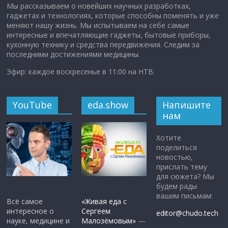
Мы рассказываем о новейших научных разработках,
гаджетах и технологиях, которые способны поменять и уже
меняют нашу жизнь. Мы испытываем на себе самые
интересные и впечатляющие гаджеты, бытовые приборы,
кухонную технику и средства передвижения. Следим за
последними достижениями медицины.
Эфир: каждое воскресенье в 11:00 на НТВ.
YouTube
eda.show
Напишите
нам
Хотите
поделиться
новостью,
прислать тему
для сюжета? Мы
будем рады
вашим письмам:
Всё самое
«Живая еда с
интересное о
Сергеем
editor@chudo.tech
науке, медицине и
Малозёмовым»
—