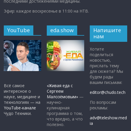
последними достижениями медицины.
Эфир: каждое воскресенье в 11:00 на НТВ.
YouTube
eda.show
Напишите
нам
Хотите
поделиться
новостью,
прислать тему
для сюжета? Мы
будем рады
вашим письмам:
Всё самое
«Живая еда с
интересное о
Сергеем
editor@chudo.tech
науке, медицине и
Малозёмовым»
—
По вопросам
технологиях — на
научно-
рекламы:
YouTube-канале
кулинарная
Чудо Техники.
программа о том,
adv@teleshow.med
что вредно, а что
ia
полезно.