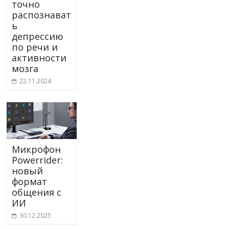
точно
распознават
ь
депрессию
по речи и
активности
мозга
22.11.2024
Микрофон
Powerrider:
новый
формат
общения с
ИИ
30.12.2025