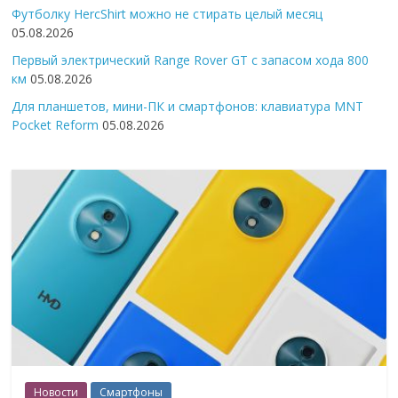
Футболку HercShirt можно не стирать целый месяц
05.08.2026
Первый электрический Range Rover GT с запасом хода 800
км
05.08.2026
Для планшетов, мини-ПК и смартфонов: клавиатура MNT
Pocket Reform
05.08.2026
Новости
Смартфоны