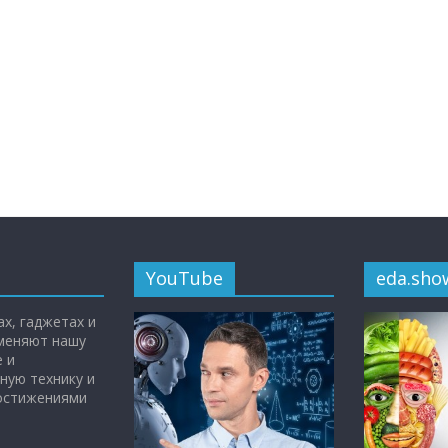
YouTube
eda.sho
х, гаджетах и
 меняют нашу
 и
ную технику и
достижениями