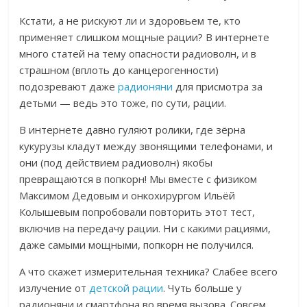
Кстати, а не рискуют ли и здоровьем те, кто
применяет слишком мощные рации? В интернете
много статей на тему опасности радиоволн, и в
страшном (вплоть до канцерогенности)
подозревают даже
радионяни
для присмотра за
детьми — ведь это тоже, по сути, рации.
В интернете давно гуляют ролики, где зёрна
кукурузы кладут между звонящими телефонами, и
они (под действием радиоволн) якобы
превращаются в попкорн!
Мы вместе с физиком
Максимом Дедовым и онкохирургом Ильёй
Колышевым попробовали повторить этот тест,
включив на передачу рации.
Ни с какими рациями,
даже самыми мощными, попкорн не получился.
А что скажет измерительная техника? Слабее всего
излучение от
детской рации
. Чуть больше у
радионяни и смартфона во время вызова. Совсем