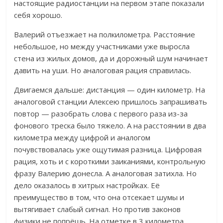
настоящие радиостанции на первом этапе показали
себя хорошо.
Валерий отъезжает на полкилометра. Расстояние
небольшое, но между участниками уже выросла
стена из жилых домов, да и дорожный шум начинает
давить на уши. Но аналоговая рация справилась.
Двигаемся дальше: дистанция — один километр. На
аналоговой станции Алексею пришлось запрашивать
повтор — разобрать слова с первого раза из-за
фонового треска было тяжело.
А на расстоянии в два
километра между цифрой и аналогом
почувствовалась уже ощутимая разница.
Цифровая
рация, хоть и с короткими заиканиями, контрольную
фразу Валерию донесла.
А аналоговая затихла. Но
дело оказалось в хитрых настройках.
Её
преимущество в том, что она отсекает шумы и
вытягивает слабый сигнал.
Но против законов
физики не попрёшь. На отметке в 3 километра