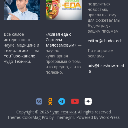
поделиться
новостью,
прислать тему
для сюжета? Мы
будем рады
вашим письмам:
Всё самое
«Живая еда с
интересное о
Сергеем
editor@chudo.tech
науке, медицине и
Малозёмовым»
—
По вопросам
технологиях — на
научно-
рекламы:
YouTube-канале
кулинарная
Чудо Техники.
программа о том,
adv@teleshow.med
что вредно, а что
ia
полезно.
Copyright © 2026
Чудо техники
. All rights reserved.
Theme: ColorMag Pro by
Themegrill
. Powered by
WordPress
.