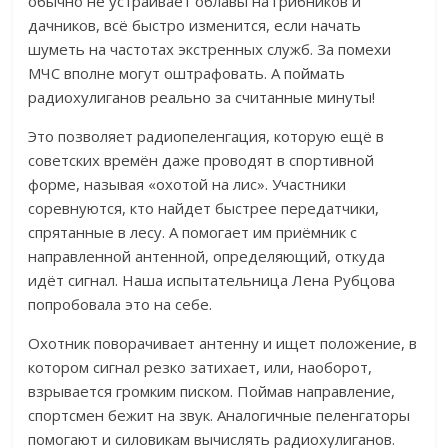
обычно не устраивает облавы на грибников и
дачников, всё быстро изменится, если начать
шуметь на частотах экстренных служб.
За помехи
МЧС вполне могут оштрафовать.
А поймать
радиохулиганов реально за считанные минуты!
Это позволяет радиопеленгация, которую ещё в
советских времён даже проводят в спортивной
форме, называя «охотой на лис». Участники
соревнуются, кто найдет быстрее передатчики,
спрятанные в лесу.
А помогает им приёмник с
направленной антенной, определяющий, откуда
идёт сигнал.
Наша испытательница Лена Рубцова
попробовала это на себе.
Охотник поворачивает антенну и ищет положение, в
котором сигнал резко затихает, или, наоборот,
взрывается громким писком. Поймав направление,
спортсмен бежит на звук.
Аналогичные пеленгаторы
помогают и силовикам вычислять радиохулиганов.