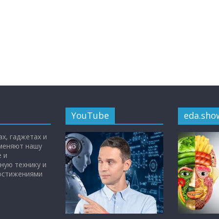
YouTube
eda.sho
х, гаджетах и
 меняют нашу
 и
ную технику и
достижениями