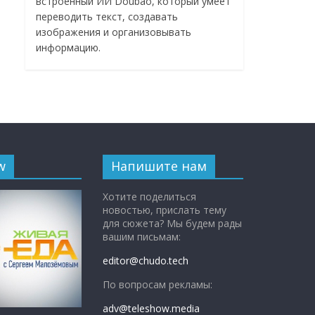
встроенный ИИ Doubao, который умеет
переводить текст, создавать
изображения и организовывать
информацию.
w
Напишите нам
Хотите поделиться
новостью, прислать тему
для сюжета? Мы будем рады
вашим письмам:
editor@chudo.tech
По вопросам рекламы:
adv@teleshow.media