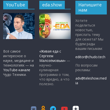
YouTube
eda.show
Напишите
нам
Хотите
поделиться
новостью,
прислать тему
для сюжета? Мы
будем рады
вашим письмам:
Всё самое
«Живая еда с
интересное о
Сергеем
editor@chudo.tech
науке, медицине и
Малозёмовым»
—
По вопросам
технологиях — на
научно-
рекламы:
YouTube-канале
кулинарная
Чудо Техники.
программа о том,
adv@teleshow.med
что вредно, а что
ia
полезно.