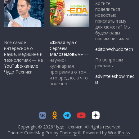
Хотите
поделиться
новостью,
прислать тему
для сюжета? Мы
будем рады
вашим письмам:
Всё самое
«Живая еда с
интересное о
Сергеем
editor@chudo.tech
науке, медицине и
Малозёмовым»
—
По вопросам
технологиях — на
научно-
рекламы:
YouTube-канале
кулинарная
Чудо Техники.
программа о том,
adv@teleshow.med
что вредно, а что
ia
полезно.
Copyright © 2026
Чудо техники
. All rights reserved.
Theme: ColorMag Pro by
Themegrill
. Powered by
WordPress
.