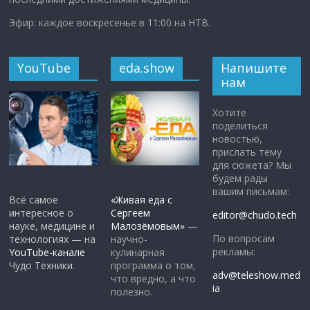
Эфир: каждое воскресенье в 11:00 на НТВ.
YouTube
eda.show
Напишите
нам
Хотите
поделиться
новостью,
прислать тему
для сюжета? Мы
будем рады
вашим письмам:
Всё самое
«Живая еда с
интересное о
Сергеем
editor@chudo.tech
науке, медицине и
Малозёмовым»
—
По вопросам
технологиях — на
научно-
рекламы:
YouTube-канале
кулинарная
Чудо Техники.
программа о том,
adv@teleshow.med
что вредно, а что
ia
полезно.