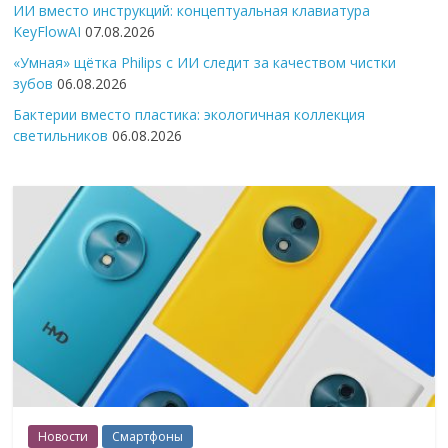
ИИ вместо инструкций: концептуальная клавиатура
KeyFlowAI
07.08.2026
«Умная» щётка Philips с ИИ следит за качеством чистки
зубов
06.08.2026
Бактерии вместо пластика: экологичная коллекция
светильников
06.08.2026
Новости
Смартфоны