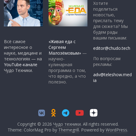
Хотите
поделиться
новостью,
прислать тему
для сюжета? Мы
будем рады
вашим письмам:
Всё самое
«Живая еда с
интересное о
Сергеем
editor@chudo.tech
науке, медицине и
Малозёмовым»
—
По вопросам
технологиях — на
научно-
рекламы:
YouTube-канале
кулинарная
Чудо Техники.
программа о том,
adv@teleshow.med
что вредно, а что
ia
полезно.
Copyright © 2026
Чудо техники
. All rights reserved.
Theme: ColorMag Pro by
Themegrill
. Powered by
WordPress
.