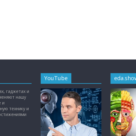
YouTube
eda.sho
х, гаджетах и
 меняют нашу
 и
ную технику и
достижениями