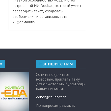
Главной особенностью модели стал
встроенный ИИ Doubao, который умеет
переводить текст, создавать
изображения и организовывать
информацию.
w
Напишите нам
Хотите поделиться
новостью, прислать тему
для сюжета? Мы будем рады
вашим письмам:
editor@chudo.tech
По вопросам рекламы: