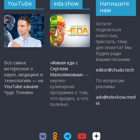
YouTube
eda.show
Напишите
нам
Хотите
поделиться
новостью,
прислать тему
для сюжета? Мы
будем рады
вашим письмам:
Всё самое
«Живая еда с
интересное о
Сергеем
editor@chudo.tech
науке, медицине и
Малозёмовым»
—
По вопросам
технологиях — на
научно-
рекламы:
YouTube-канале
кулинарная
Чудо Техники.
программа о том,
adv@teleshow.med
что вредно, а что
ia
полезно.