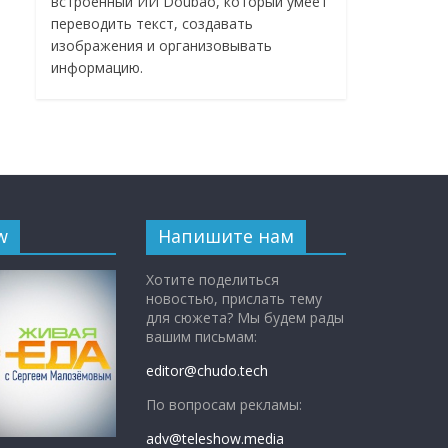
встроенный ИИ Doubao, который умеет
переводить текст, создавать
изображения и организовывать
информацию.
w
Напишите нам
Хотите поделиться
новостью, прислать тему
для сюжета? Мы будем рады
вашим письмам:
editor@chudo.tech
По вопросам рекламы:
adv@teleshow.media