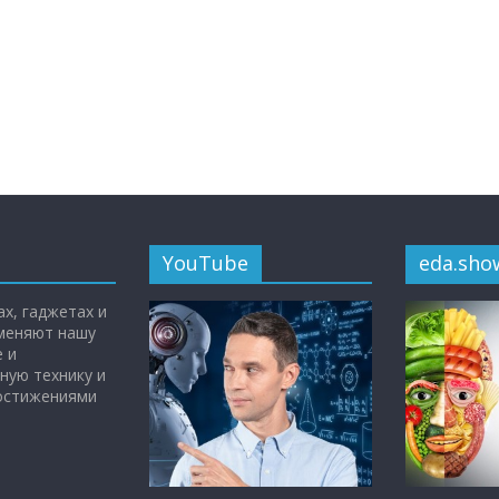
YouTube
eda.sho
х, гаджетах и
 меняют нашу
 и
ную технику и
достижениями