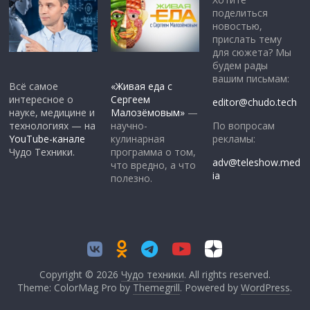
поделиться
новостью,
прислать тему
для сюжета? Мы
будем рады
вашим письмам:
Всё самое
«Живая еда с
интересное о
Сергеем
editor@chudo.tech
науке, медицине и
Малозёмовым»
—
По вопросам
технологиях — на
научно-
рекламы:
YouTube-канале
кулинарная
Чудо Техники.
программа о том,
adv@teleshow.med
что вредно, а что
ia
полезно.
Copyright © 2026
Чудо техники
. All rights reserved.
Theme: ColorMag Pro by
Themegrill
. Powered by
WordPress
.