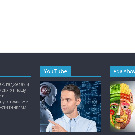
YouTube
eda.sho
х, гаджетах и
 меняют нашу
 и
ную технику и
достижениями