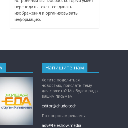
встроенный ИИ Doubao, который умеет
переводить текст, создавать
изображения и организовывать
информацию.
w
Напишите нам
Хотите поделиться
новостью, прислать тему
для сюжета? Мы будем рады
вашим письмам:
editor@chudo.tech
По вопросам рекламы:
adv@teleshow.media