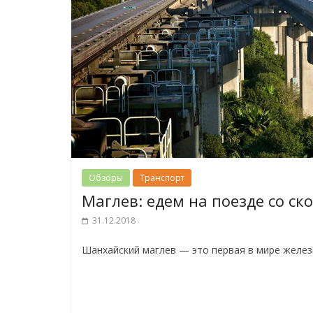
Обзоры
Транспорт
Маглев: едем на поезде со ск
31.12.2018
Шанхайский маглев — это первая в мире желез