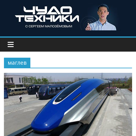
маглев