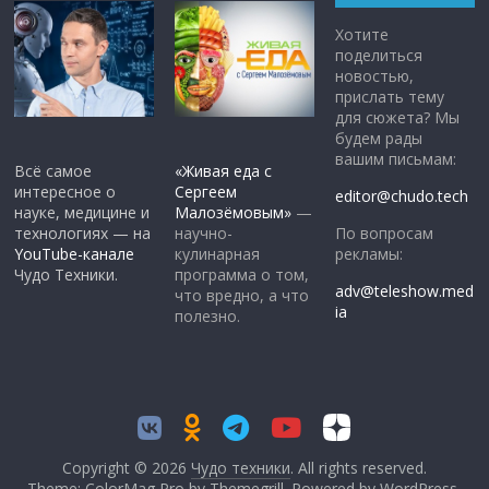
Хотите
поделиться
новостью,
прислать тему
для сюжета? Мы
будем рады
вашим письмам:
Всё самое
«Живая еда с
интересное о
Сергеем
editor@chudo.tech
науке, медицине и
Малозёмовым»
—
По вопросам
технологиях — на
научно-
рекламы:
YouTube-канале
кулинарная
Чудо Техники.
программа о том,
adv@teleshow.med
что вредно, а что
ia
полезно.
Copyright © 2026
Чудо техники
. All rights reserved.
Theme: ColorMag Pro by
Themegrill
. Powered by
WordPress
.