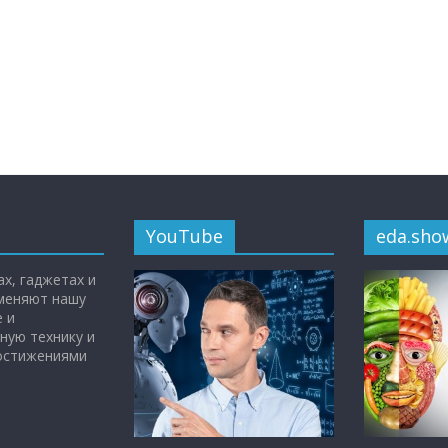
YouTube
eda.sho
х, гаджетах и
 меняют нашу
 и
ную технику и
достижениями