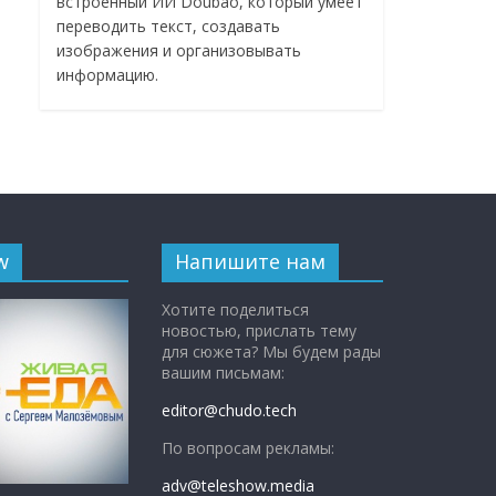
встроенный ИИ Doubao, который умеет
переводить текст, создавать
изображения и организовывать
информацию.
w
Напишите нам
Хотите поделиться
новостью, прислать тему
для сюжета? Мы будем рады
вашим письмам:
editor@chudo.tech
По вопросам рекламы:
adv@teleshow.media