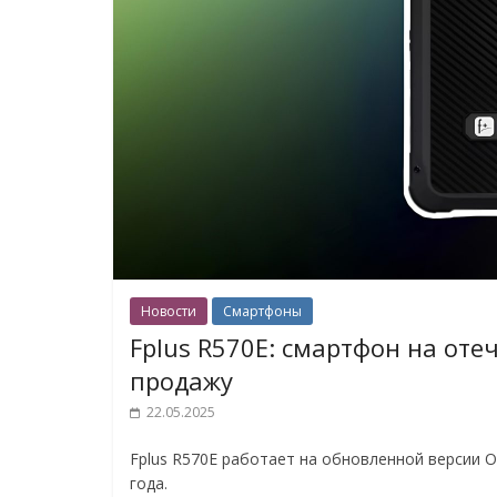
Новости
Смартфоны
Fplus R570E: смартфон на оте
продажу
22.05.2025
Fplus R570E работает на обновленной версии О
года.