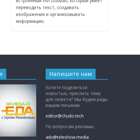
встроенный ИИ Doubao, который умеет
переводить текст, создавать
изображения и организовывать
информацию.
w
Напишите нам
Хотите поделиться
новостью, прислать тему
для сюжета? Мы будем рады
вашим письмам:
editor@chudo.tech
По вопросам рекламы:
adv@teleshow.media