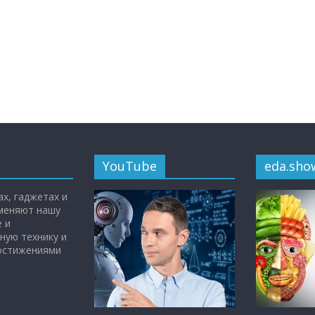
YouTube
eda.sho
х, гаджетах и
 меняют нашу
 и
ную технику и
достижениями