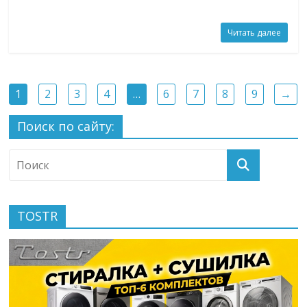
Читать далее
1
2
3
4
…
6
7
8
9
→
Поиск по сайту:
TOSTR