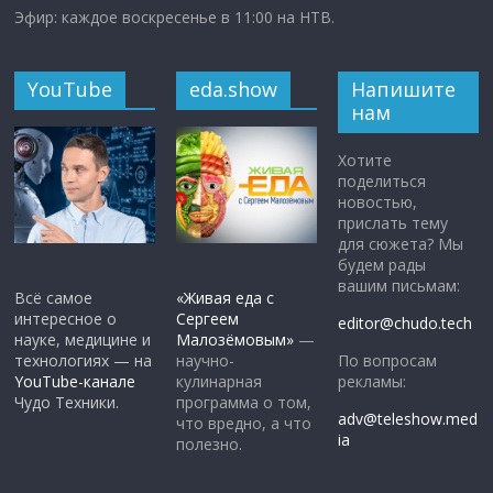
Эфир: каждое воскресенье в 11:00 на НТВ.
YouTube
eda.show
Напишите
нам
Хотите
поделиться
новостью,
прислать тему
для сюжета? Мы
будем рады
вашим письмам:
Всё самое
«Живая еда с
интересное о
Сергеем
editor@chudo.tech
науке, медицине и
Малозёмовым»
—
По вопросам
технологиях — на
научно-
рекламы:
YouTube-канале
кулинарная
Чудо Техники.
программа о том,
adv@teleshow.med
что вредно, а что
ia
полезно.