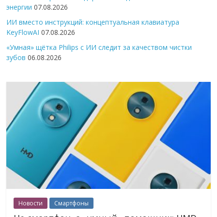
энергии
07.08.2026
ИИ вместо инструкций: концептуальная клавиатура
KeyFlowAI
07.08.2026
«Умная» щётка Philips с ИИ следит за качеством чистки
зубов
06.08.2026
Новости
Смартфоны