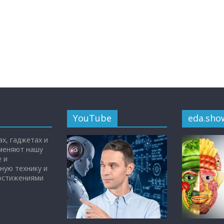
YouTube
eda.sho
х, гаджетах и
 меняют нашу
 и
ную технику и
достижениями