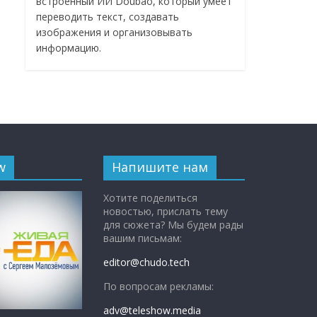
встроенный ИИ Doubao, который умеет
переводить текст, создавать
изображения и организовывать
информацию.
w
Напишите нам
Хотите поделиться
новостью, прислать тему
для сюжета? Мы будем рады
вашим письмам:
editor@chudo.tech
По вопросам рекламы:
adv@teleshow.media