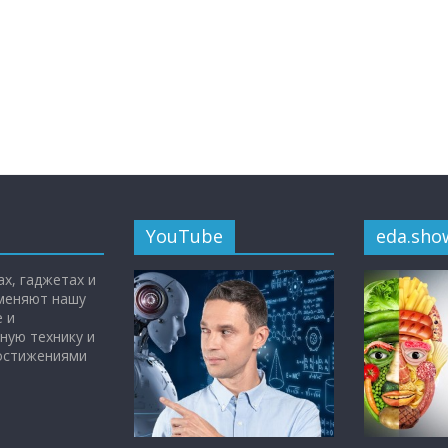
YouTube
eda.sho
х, гаджетах и
 меняют нашу
 и
ную технику и
достижениями