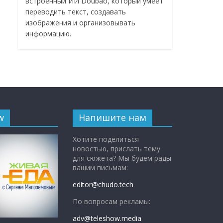
встроенный ИИ Doubao, который умеет
переводить текст, создавать
изображения и организовывать
информацию.
w
Напишите нам
Хотите поделиться
новостью, прислать тему
для сюжета? Мы будем рады
вашим письмам:
editor@chudo.tech
По вопросам рекламы:
adv@teleshow.media