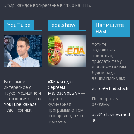
Эфир: каждое воскресенье в 11:00 на НТВ.
YouTube
eda.show
Напишите
нам
Хотите
поделиться
новостью,
прислать тему
для сюжета? Мы
будем рады
вашим письмам:
Всё самое
«Живая еда с
интересное о
Сергеем
editor@chudo.tech
науке, медицине и
Малозёмовым»
—
По вопросам
технологиях — на
научно-
рекламы:
YouTube-канале
кулинарная
Чудо Техники.
программа о том,
adv@teleshow.med
что вредно, а что
ia
полезно.