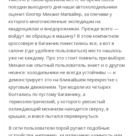
поездки выходного дня наши автохолодильники
оценит блогер Михаил Магвайер, за плечами у
которого многочисленные экспедиции на
квадроциклах и внедорожниках. Прежде всего —
войдут ли образцы в машину? В этом компактном
кроссовере в багажник поместились все, а вот в
салоне (где удобнее пользоваться) место нашлось
уже не каждому. Про это стоит помнить при выборе.
Михаил как опытный пользователь знает и о другом
нюансе: холодильники не всегда устойчивы
—
и
демонстрирует это на ближайшем перекрестке с
круговым движением. Три модели из четырех
болтались по пустому багажнику, а
термоэлектрический, у которого увесистый
охлаждающий механизм находится сверху, в
крышке, и вовсе пытался перевернуться.
В сети пользователи порой ругают подобные
устройства: например, за излишнюю шумность или