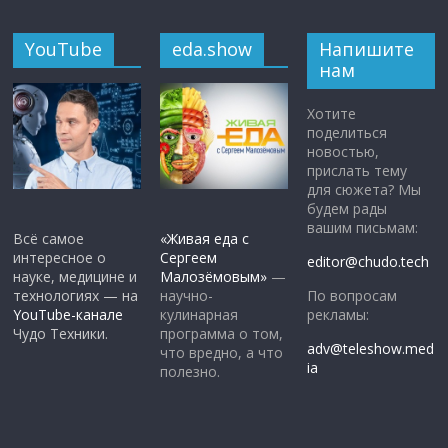
YouTube
eda.show
Напишите
нам
Хотите
поделиться
новостью,
прислать тему
для сюжета? Мы
будем рады
вашим письмам:
Всё самое
«Живая еда с
интересное о
Сергеем
editor@chudo.tech
науке, медицине и
Малозёмовым»
—
По вопросам
технологиях — на
научно-
рекламы:
YouTube-канале
кулинарная
Чудо Техники.
программа о том,
adv@teleshow.med
что вредно, а что
ia
полезно.