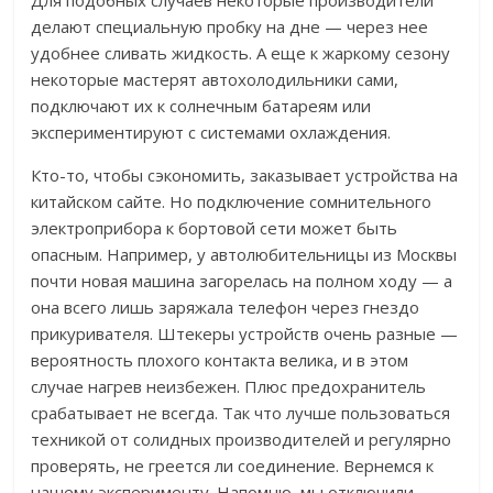
Для подобных случаев некоторые производители
делают специальную пробку на дне
—
через нее
удобнее сливать жидкость. А еще к жаркому сезону
некоторые мастерят автохолодильники сами,
подключают их к солнечным батареям или
экспериментируют с системами охлаждения.
Кто-то, чтобы сэкономить, заказывает устройства на
китайском сайте. Но подключение сомнительного
электроприбора к бортовой сети может быть
опасным. Например, у автолюбительницы из Москвы
почти новая машина загорелась на полном ходу — а
она всего лишь заряжала телефон через гнездо
прикуривателя. Штекеры устройств очень разные
—
вероятность плохого контакта велика, и в этом
случае нагрев неизбежен. Плюс предохранитель
срабатывает не всегда. Так что лучше пользоваться
техникой от солидных производителей и регулярно
проверять, не греется ли соединение. Вернемся к
нашему эксперименту. Напомню, мы отключили