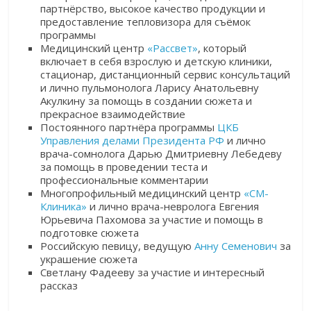
партнёрство, высокое качество продукции и
предоставление тепловизора для съёмок
программы
Медицинский центр
«Рассвет»
, который
включает в себя взрослую и детскую клиники,
стационар, дистанционный сервис консультаций
и лично пульмонолога Ларису Анатольевну
Акулкину за помощь в создании сюжета и
прекрасное взаимодействие
Постоянного партнёра программы
ЦКБ
Управления делами Президента РФ
и лично
врача-сомнолога Дарью Дмитриевну Лебедеву
за помощь в проведении теста и
профессиональные комментарии
Многопрофильный медицинский центр
«СМ-
Клиника»
и лично врача-невролога Евгения
Юрьевича Пахомова за участие и помощь в
подготовке сюжета
Российскую певицу, ведущую
Анну Семенович
за
украшение сюжета
Светлану Фадееву за участие и интересный
рассказ