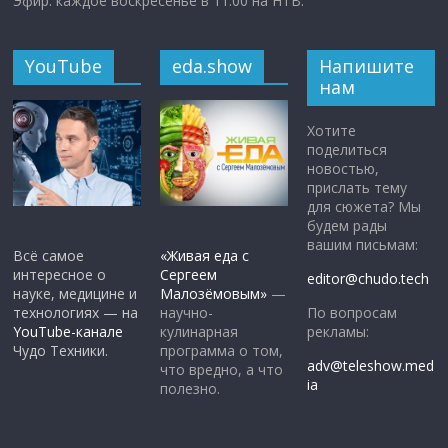
Эфир: каждое воскресенье в 11:00 на НТВ.
YouTube
eda.show
Напишите
нам
Хотите
поделиться
новостью,
прислать тему
для сюжета? Мы
будем рады
вашим письмам:
Всё самое
«Живая еда с
интересное о
Сергеем
editor@chudo.tech
науке, медицине и
Малозёмовым»
—
По вопросам
технологиях — на
научно-
рекламы:
YouTube-канале
кулинарная
Чудо Техники.
программа о том,
adv@teleshow.med
что вредно, а что
ia
полезно.