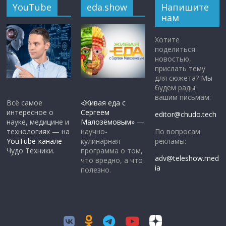
YouTube
eda.show
Напишите
нам
Хотите
поделиться
новостью,
прислать тему
для сюжета? Мы
будем рады
вашим письмам:
Всё самое
«Живая еда с
интересное о
Сергеем
editor@chudo.tech
науке, медицине и
Малозёмовым»
—
По вопросам
технологиях — на
научно-
рекламы:
YouTube-канале
кулинарная
Чудо Техники.
программа о том,
adv@teleshow.med
что вредно, а что
ia
полезно.