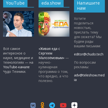
YouTube
eda.show
Напишите
нам
Хотите
поделиться
новостью,
прислать тему
для сюжета? Мы
будем рады
вашим письмам:
Всё самое
«Живая еда с
интересное о
Сергеем
editor@chudo.tech
науке, медицине и
Малозёмовым»
—
По вопросам
технологиях — на
научно-
рекламы:
YouTube-канале
кулинарная
Чудо Техники.
программа о том,
adv@teleshow.med
что вредно, а что
ia
полезно.