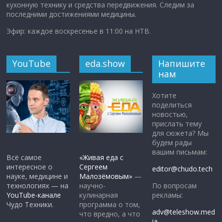
кухонную технику и средства передвижения. Следим за
последними достижениями медицины.
Эфир: каждое воскресенье в 11:00 на НТВ.
YouTube
eda.show
Напишите
нам
Хотите
поделиться
новостью,
прислать тему
для сюжета? Мы
будем рады
вашим письмам:
Всё самое
«Живая еда с
интересное о
Сергеем
editor@chudo.tech
науке, медицине и
Малозёмовым»
—
По вопросам
технологиях — на
научно-
рекламы:
YouTube-канале
кулинарная
Чудо Техники.
программа о том,
adv@teleshow.med
что вредно, а что
ia