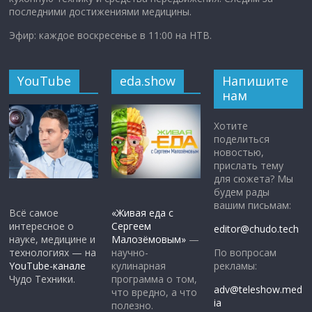
последними достижениями медицины.
Эфир: каждое воскресенье в 11:00 на НТВ.
YouTube
eda.show
Напишите
нам
Хотите
поделиться
новостью,
прислать тему
для сюжета? Мы
будем рады
вашим письмам:
Всё самое
«Живая еда с
интересное о
Сергеем
editor@chudo.tech
науке, медицине и
Малозёмовым»
—
По вопросам
технологиях — на
научно-
рекламы:
YouTube-канале
кулинарная
Чудо Техники.
программа о том,
adv@teleshow.med
что вредно, а что
ia
полезно.