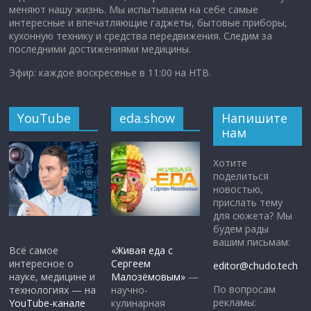
меняют нашу жизнь. Мы испытываем на себе самые
интересные и впечатляющие гаджеты, бытовые приборы,
кухонную технику и средства передвижения. Следим за
последними достижениями медицины.
Эфир: каждое воскресенье в 11:00 на НТВ.
YouTube
eda.show
Напишите
нам
Хотите
поделиться
новостью,
прислать тему
для сюжета? Мы
будем рады
вашим письмам:
Всё самое
«Живая еда с
интересное о
Сергеем
editor@chudo.tech
науке, медицине и
Малозёмовым»
—
По вопросам
технологиях — на
научно-
рекламы:
YouTube-канале
кулинарная