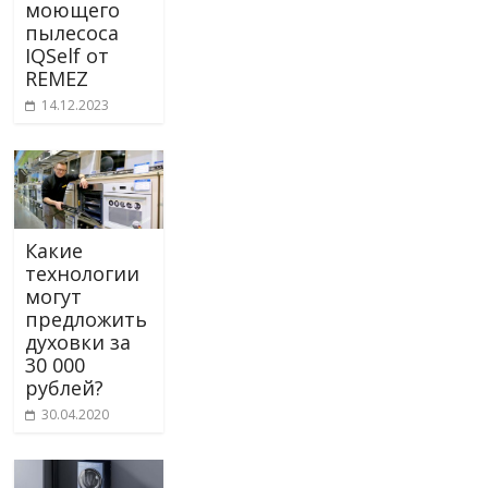
моющего
пылесоса
IQSelf от
REMEZ
14.12.2023
Какие
технологии
могут
предложить
духовки за
30 000
рублей?
30.04.2020