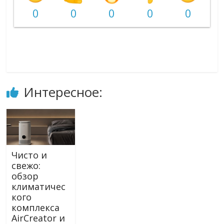
0
0
0
0
0
Интересное:
Чисто и
свежо:
обзор
климатичес
кого
комплекса
AirCreator и