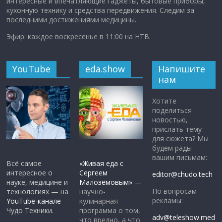
интересные и впечатляющие гаджеты, бытовые приборы,
кухонную технику и средства передвижения. Следим за
последними достижениями медицины.
Эфир: каждое воскресенье в 11:00 на НТВ.
YouTube
eda.show
Напишите
нам
Хотите
поделиться
новостью,
прислать тему
для сюжета? Мы
будем рады
вашим письмам:
Всё самое
«Живая еда с
интересное о
Сергеем
editor@chudo.tech
науке, медицине и
Малозёмовым»
—
По вопросам
технологиях — на
научно-
рекламы:
YouTube-канале
кулинарная
Чудо Техники.
программа о том,
adv@teleshow.med
что вредно, а что