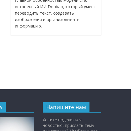
Главной особенностью модели стал
встроенный ИИ Doubao, который умеет
переводить текст, создавать
изображения и организовывать
информацию.
w
Напишите нам
Хотите поделиться
новостью, прислать тему
для сюжета? Мы будем рады