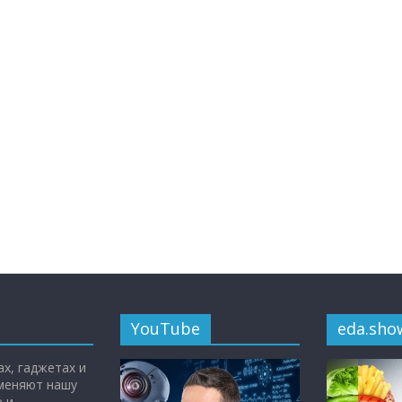
YouTube
eda.sho
х, гаджетах и
 меняют нашу
 и