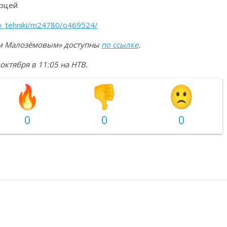
ерцей
do_tehniki/m24780/o469524/
еем Малозёмовым» доступны
по ссылке
.
ктября в 11:05 на НТВ.
0
0
0