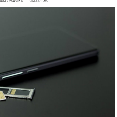
ных планах»
, — сказал он.