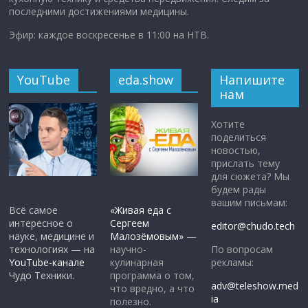
последними достижениями медицины.
Эфир: каждое воскресенье в 11:00 на НТВ.
YouTube
eda.show
Напишите
нам
Хотите
поделиться
новостью,
прислать тему
для сюжета? Мы
будем рады
вашим письмам:
Всё самое
«Живая еда с
интересное о
Сергеем
editor@chudo.tech
науке, медицине и
Малозёмовым»
—
По вопросам
технологиях — на
научно-
рекламы:
YouTube-канале
кулинарная
Чудо Техники.
программа о том,
adv@teleshow.med
что вредно, а что
ia
полезно.