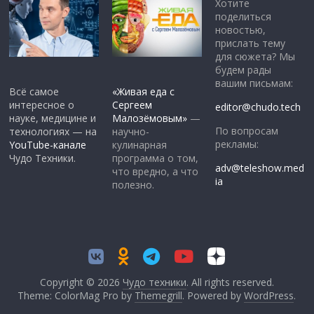
Хотите
поделиться
новостью,
прислать тему
для сюжета? Мы
будем рады
вашим письмам:
Всё самое
«Живая еда с
интересное о
Сергеем
editor@chudo.tech
науке, медицине и
Малозёмовым»
—
По вопросам
технологиях — на
научно-
рекламы:
YouTube-канале
кулинарная
Чудо Техники.
программа о том,
adv@teleshow.med
что вредно, а что
ia
полезно.
Copyright © 2026
Чудо техники
. All rights reserved.
Theme: ColorMag Pro by
Themegrill
. Powered by
WordPress
.